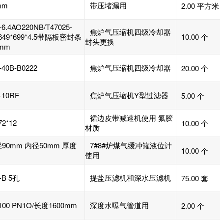
mm
带压堵漏用
2.00 平方米
-6.4AO220NB/T47025-
焦炉气压缩机四级冷却器
2649*699*4.5带隔板密封条
10.00 个
封头更换
mm
-40B-B0222
焦炉气压缩机四级冷却器
20.00 个
-10RF
焦炉气压缩机Y型过滤器
5.00 个
裙边皮带减速机使用 氟胶
72*12
10.00 个
材质
90mm 内径50mm 厚度
7#8#炉煤气缓冲罐液位计
10.00 个
使用
-B 5孔
提盐压滤机和深水压滤机
75.00 套
100 PN1O/长度1600mm
深度水曝气管道用
2.00 个