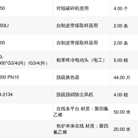
50
对辊破碎机使用
4.00 个
50LI
自制皮带煤取样器用
2.00 条
00
自制皮带煤取样器用
2.00 条
G-
粗苯终冷电动头（电工）
5.00 根
000*G3/4(内）/G3/4(外）
200 PN10
脱硫换热器
44.00 片
-2134
脱硫脱硝除尘风机
4.00 根
在线各平台 材质：聚四氟
50.00 米
乙烯
焦炉本体在线 材质：聚四
20.00 米
氟乙烯