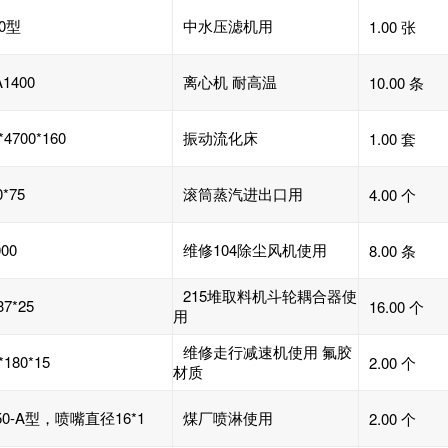
00型
中水压滤机用
1.00 张
A1400
离心机 耐高温
10.00 条
*4700*160
振动流化床
1.00 套
*75
滚筒蒸汽进出口用
4.00 个
00
维修104除尘风机使用
8.00 条
215堆取料机斗轮耦合器使
37*25
16.00 个
用
维修走行减速机使用 氟胶
*180*15
2.00 个
材质
50-A型，喷嘴直径16*1
煤厂喷淋使用
2.00 个