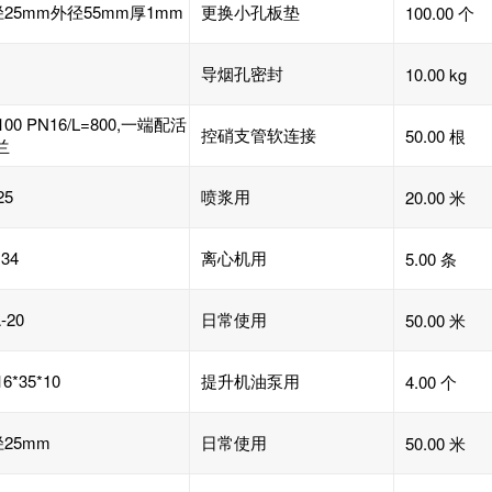
25mm外径55mm厚1mm
更换小孔板垫
100.00 个
导烟孔密封
10.00 kg
100 PN16/L=800,一端配活
控硝支管软连接
50.00 根
兰
25
喷浆用
20.00 米
34
离心机用
5.00 条
-20
日常使用
50.00 米
6*35*10
提升机油泵用
4.00 个
25mm
日常使用
50.00 米