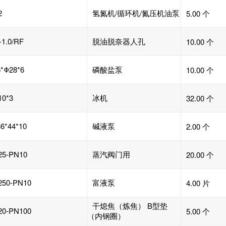
2
氢氮机/循环机/氮压机油泵
5.00 个
-1.0/RF
脱油脱奈器人孔
10.00 个
*Φ28*6
磷酸盐泵
10.00 个
10*3
冰机
32.00 个
6*44*10
碱液泵
2.00 个
25-PN10
蒸汽阀门用
20.00 个
250-PN10
富液泵
4.00 片
干熄焦（炼焦） B型垫
20-PN100
5.00 个
（内钢圈）