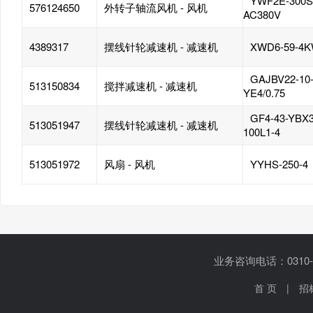
YWF2E-300S
576124650
外转子轴流风机 - 风机
AC380V
4389317
摆线针轮减速机 - 减速机
XWD6-59-4
GAJBV22-10
513150834
搅拌减速机 - 减速机
YE4/0.75
GF4-43-YBX3
513051947
摆线针轮减速机 - 减速机
100L1-4
513051972
风扇 - 风机
YYHS-250-4
业务咨询电话：0310-5
首 页
|
招