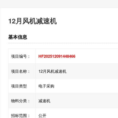
12月风机减速机
基本信息
项目编号：
HF202512091448466
项目名称：
12月风机减速机
项目类型
电子采购
物料分类：
减速机
招标范围：
公开