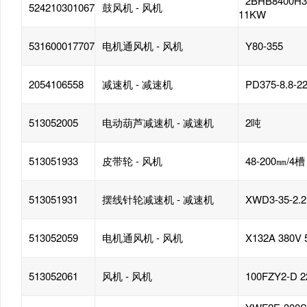
2BHB8400H3
524210301067
鼓风机 - 风机
11KW
531600017707
电机通风机 - 风机
Y80-355
2054106558
减速机 - 减速机
PD375-8.8-
513052005
电动葫芦减速机 - 减速机
2吨
513051933
皮带轮 - 风机
48-200㎜/4槽
513051931
摆线针轮减速机 - 减速机
XWD3-35-2.2
513052059
电机通风机 - 风机
X132A 380V
513052061
风机 - 风机
100FZY2-D 2